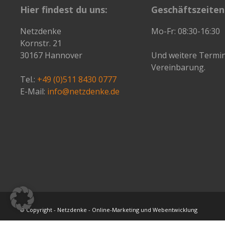
um
Hier findest du uns:
Geschäftszeiten
zu
bestätigen,
Netzdenke
Mo-Fr: 08:30-16:30
dass
Kornstr. 21
du
30167 Hannover
Und weitere Termi
ein
Vereinbarung.
Mensch
Tel.:
+49 (0)511 8430 0777
bist.
E-Mail:
info@netzdenke.de
© Copyright - Netzdenke - Online-Marketing und Webentwicklung