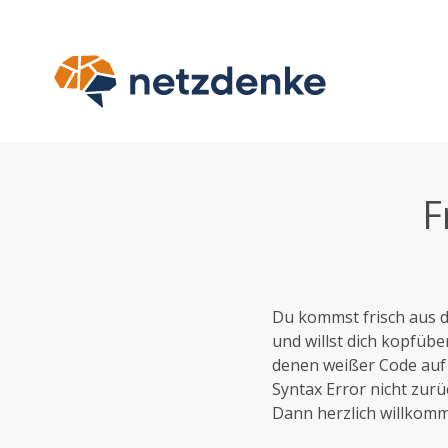
Zum
Inhalt
springen
F
Du kommst frisch aus d
und willst dich kopfübe
denen weißer Code auf 
Syntax Error nicht zur
Dann herzlich willkomme