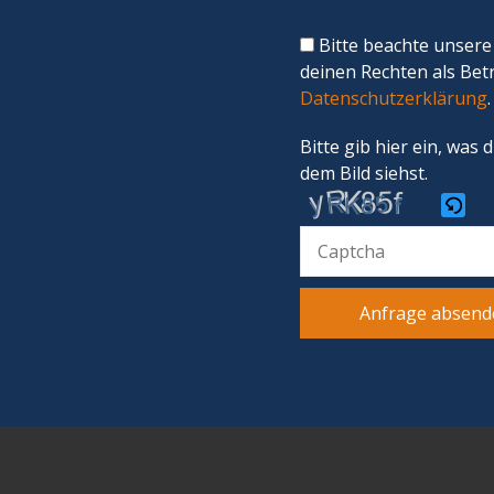
Bitte beachte unsere
deinen Rechten als Bet
Datenschutzerklärung
.
Bitte gib hier ein, was 
dem Bild siehst.
Bitte
gib
die
im
CAPTCHA
angezeigten
Zeichen
ein,