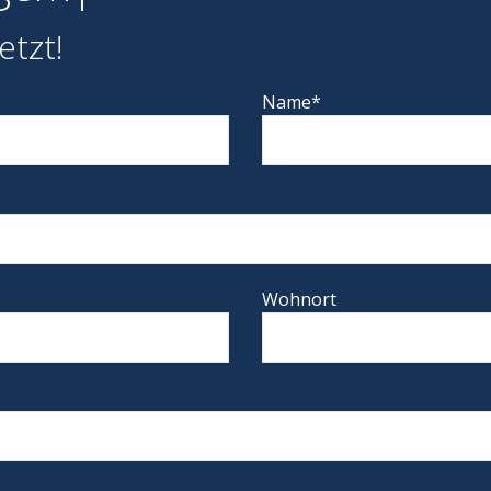
etzt!
Name*
Wohnort