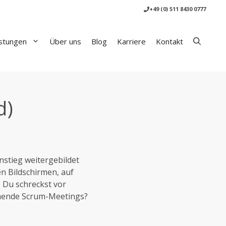
+49 (0) 511 8430 0777
istungen
Über uns
Blog
Karriere
Kontakt
d)
nstieg weitergebildet
en Bildschirmen, auf
? Du schreckst vor
tehende Scrum-Meetings?