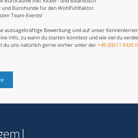
 Büroräume inkl. Kicker- und Billardtisch.
t und Bürohunde für den Wohlfühlfaktor.
esten Team-Events!
ne aussagekräftige Bewerbung und auf unser Kennenlernen.
ine Info, zu wann du starten könntest und wie viel du verdi
st du uns natürlich gerne vorher unter der
+49 (0)511 8430 
te
weiteren
|