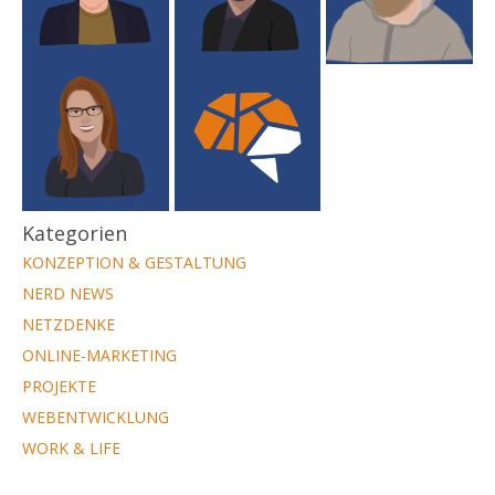
Kategorien
KONZEPTION & GESTALTUNG
NERD NEWS
NETZDENKE
ONLINE-MARKETING
PROJEKTE
WEBENTWICKLUNG
WORK & LIFE