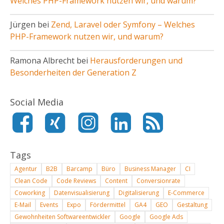
Welches PHP-Framework nutzen wir, und warum?
Jürgen bei
Zend, Laravel oder Symfony – Welches
PHP-Framework nutzen wir, und warum?
Ramona Albrecht bei
Herausforderungen und
Besonderheiten der Generation Z
Social Media
Tags
Agentur
B2B
Barcamp
Büro
Business Manager
CI
Clean Code
Code Reviews
Content
Conversionrate
Coworking
Datenvisualisierung
Digitalisierung
E-Commerce
E-Mail
Events
Expo
Fördermittel
GA4
GEO
Gestaltung
Gewohnheiten Softwareentwickler
Google
Google Ads