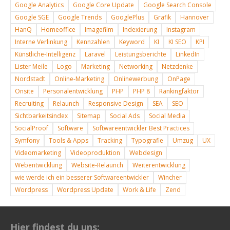
Google Analytics
Google Core Update
Google Search Console
Google SGE
Google Trends
GooglePlus
Grafik
Hannover
HanQ
Homeoffice
Imagefilm
Indexierung
Instagram
Interne Verlinkung
Kennzahlen
Keyword
KI
KI SEO
KPI
Künstliche-Intelligenz
Laravel
Leistungsberichte
LinkedIn
Lister Meile
Logo
Marketing
Networking
Netzdenke
Nordstadt
Online-Marketing
Onlinewerbung
OnPage
Onsite
Personalentwicklung
PHP
PHP 8
Rankingfaktor
Recruiting
Relaunch
Responsive Design
SEA
SEO
Sichtbarkeitsindex
Sitemap
Social Ads
Social Media
SocialProof
Software
Softwareentwickler Best Practices
Symfony
Tools & Apps
Tracking
Typografie
Umzug
UX
Videomarketing
Videoproduktion
Webdesign
Webentwicklung
Website-Relaunch
Weiterentwicklung
wie werde ich ein besserer Softwareentwickler
Wincher
Wordpress
Wordpress Update
Work & Life
Zend
Hier findest du uns: