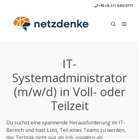
Zum
+49 (0) 511 8430 0777
Inhalt
springen
Menü
IT-
Systemadministrator
(m/w/d) in Voll- oder
Teilzeit
Du suchst eine spannende Herausforderung im IT-
Bereich und hast Lust, Teil eines Teams zu werden,
das Technik nicht nur als Job, sondern als