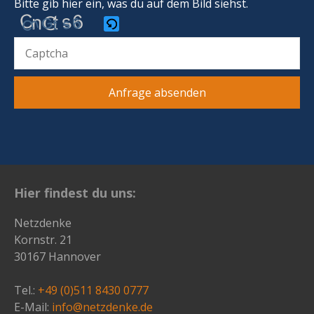
Bitte gib hier ein, was du auf dem Bild siehst.
Bitte
gib
die
im
CAPTCHA
angezeigten
Zeichen
Hier findest du uns:
ein,
um
Netzdenke
zu
Kornstr. 21
bestätigen,
30167 Hannover
dass
du
Tel.:
+49 (0)511 8430 0777
ein
E-Mail:
info@netzdenke.de
Mensch