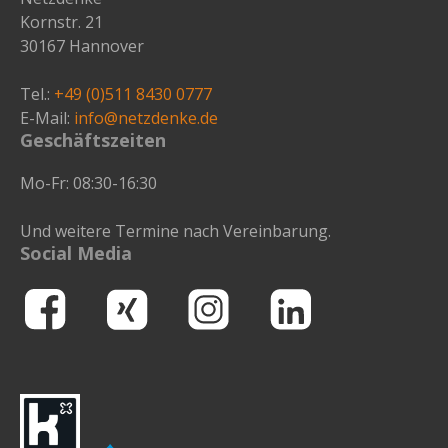
zu
Kornstr. 21
bestätigen,
30167 Hannover
dass
du
Tel.:
+49 (0)511 8430 0777
ein
E-Mail:
info@netzdenke.de
Mensch
Geschäftszeiten
bist.
Mo-Fr: 08:30-16:30
Und weitere Termine nach Vereinbarung.
Social Media