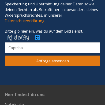
Speicherung und Übermittlung deiner Daten sowie
deinen Rechten als Betroffener, insbesondere deines
Widerspruchsrechtes, in unserer
Datenschutzerklärung
.
Bitte gib hier ein, was du auf dem Bild siehst.
Bitte
gib
die
im
CAPTCHA
angezeigten
Zeichen
Hier findest du uns:
ein,
um
Netzdenke