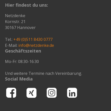
Hier findest du uns:
ein,
um
Netzdenke
zu
Kornstr. 21
bestätigen,
30167 Hannover
dass
du
Tel.:
+49 (0)511 8430 0777
ein
E-Mail:
info@netzdenke.de
Mensch
Geschäftszeiten
bist.
Mo-Fr: 08:30-16:30
Und weitere Termine nach Vereinbarung.
Social Media