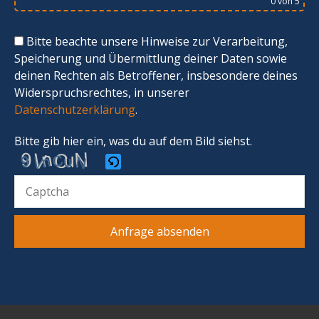
0
von 5
Bitte beachte unsere Hinweise zur Verarbeitung,
Speicherung und Übermittlung deiner Daten sowie
deinen Rechten als Betroffener, insbesondere deines
Widerspruchsrechtes, in unserer
Datenschutzerklärung
.
Bitte gib hier ein, was du auf dem Bild siehst.
Bitte
gib
die
im
CAPTCHA
angezeigten
Zeichen