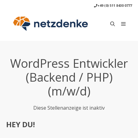
Zum
+49 (0) 511 8430 0777
Inhalt
springen
Menü
WordPress Entwickler
(Backend / PHP)
(m/w/d)
Diese Stellenanzeige ist inaktiv
HEY DU!