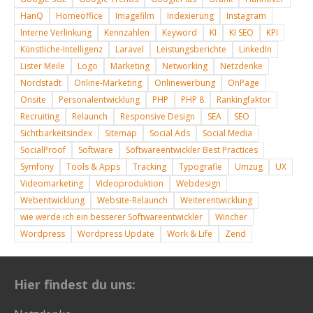
HanQ
Homeoffice
Imagefilm
Indexierung
Instagram
Interne Verlinkung
Kennzahlen
Keyword
KI
KI SEO
KPI
Künstliche-Intelligenz
Laravel
Leistungsberichte
LinkedIn
Lister Meile
Logo
Marketing
Networking
Netzdenke
Nordstadt
Online-Marketing
Onlinewerbung
OnPage
Onsite
Personalentwicklung
PHP
PHP 8
Rankingfaktor
Recruiting
Relaunch
Responsive Design
SEA
SEO
Sichtbarkeitsindex
Sitemap
Social Ads
Social Media
SocialProof
Software
Softwareentwickler Best Practices
Symfony
Tools & Apps
Tracking
Typografie
Umzug
UX
Videomarketing
Videoproduktion
Webdesign
Webentwicklung
Website-Relaunch
Weiterentwicklung
wie werde ich ein besserer Softwareentwickler
Wincher
Wordpress
Wordpress Update
Work & Life
Zend
Hier findest du uns: