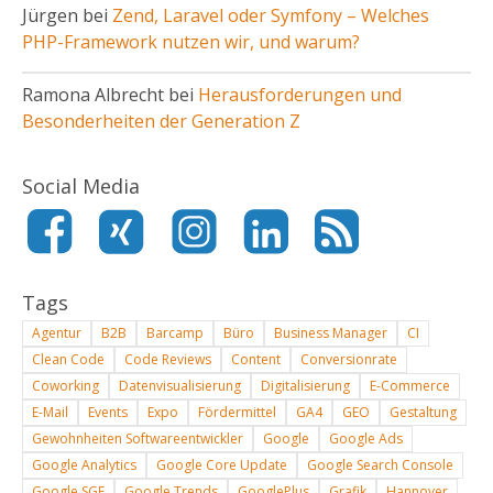
Jürgen bei
Zend, Laravel oder Symfony – Welches
PHP-Framework nutzen wir, und warum?
Ramona Albrecht bei
Herausforderungen und
Besonderheiten der Generation Z
Social Media
Tags
Agentur
B2B
Barcamp
Büro
Business Manager
CI
Clean Code
Code Reviews
Content
Conversionrate
Coworking
Datenvisualisierung
Digitalisierung
E-Commerce
E-Mail
Events
Expo
Fördermittel
GA4
GEO
Gestaltung
Gewohnheiten Softwareentwickler
Google
Google Ads
Google Analytics
Google Core Update
Google Search Console
Google SGE
Google Trends
GooglePlus
Grafik
Hannover