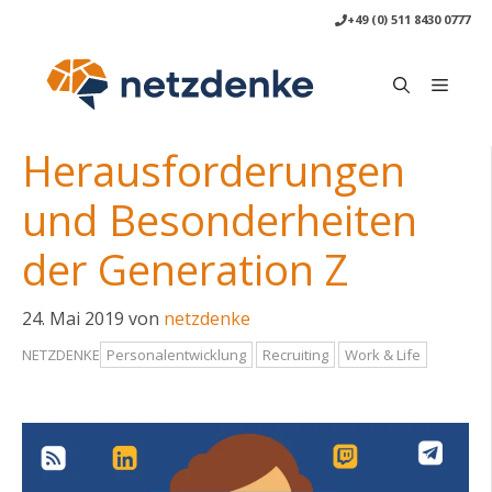
Zum
+49 (0) 511 8430 0777
Inhalt
springen
Menü
Herausforderungen
und Besonderheiten
der Generation Z
24. Mai 2019
von
netzdenke
NETZDENKE
Personalentwicklung
Recruiting
Work & Life