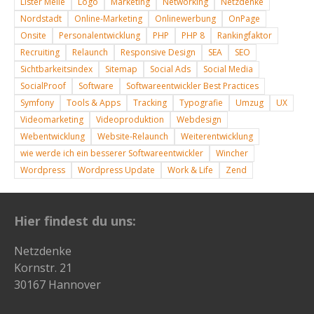
Lister Meile
Logo
Marketing
Networking
Netzdenke
Nordstadt
Online-Marketing
Onlinewerbung
OnPage
Onsite
Personalentwicklung
PHP
PHP 8
Rankingfaktor
Recruiting
Relaunch
Responsive Design
SEA
SEO
Sichtbarkeitsindex
Sitemap
Social Ads
Social Media
SocialProof
Software
Softwareentwickler Best Practices
Symfony
Tools & Apps
Tracking
Typografie
Umzug
UX
Videomarketing
Videoproduktion
Webdesign
Webentwicklung
Website-Relaunch
Weiterentwicklung
wie werde ich ein besserer Softwareentwickler
Wincher
Wordpress
Wordpress Update
Work & Life
Zend
Hier findest du uns:
Netzdenke
Kornstr. 21
30167 Hannover