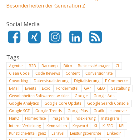
Besonderheiten der Generation Z
Social Media
Tags
Agentur
B2B
Barcamp
Büro
Business Manager
CI
Clean Code
Code Reviews
Content
Conversionrate
Coworking
Datenvisualisierung
Digitalisierung
E-Commerce
E-Mail
Events
Expo
Fördermittel
GA4
GEO
Gestaltung
Gewohnheiten Softwareentwickler
Google
Google Ads
Google Analytics
Google Core Update
Google Search Console
Google SGE
Google Trends
GooglePlus
Grafik
Hannover
HanQ
Homeoffice
Imagefilm
Indexierung
Instagram
Interne Verlinkung
Kennzahlen
Keyword
KI
KI SEO
KPI
Künstliche-Intelligenz
Laravel
Leistungsberichte
LinkedIn