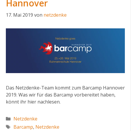
Hannover
17. Mai 2019
von
netzdenke
Das Netzdenke-Team kommt zum Barcamp Hannover
2019. Was wir für das Barcamp vorbereitet haben,
könnt ihr hier nachlesen.
Kategorien
Netzdenke
Schlagwörter
Barcamp
,
Netzdenke