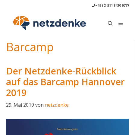
Zum
+49 (0) 511 8430 0777
Inhalt
springen
Menü
Barcamp
Der Netzdenke-Rückblick
auf das Barcamp Hannover
2019
29. Mai 2019
von
netzdenke