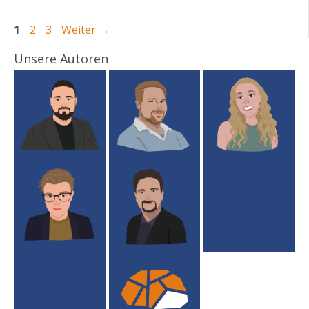
Seite
Seite
Seite
1
2
3
Weiter
→
Unsere Autoren