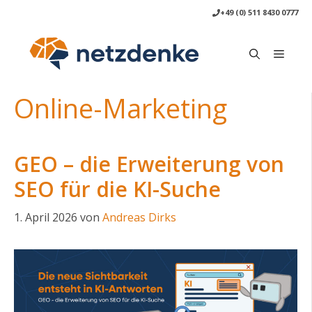
Zum
+49 (0) 511 8430 0777
Inhalt
springen
Menü
Online-Marketing
GEO – die Erweiterung von
SEO für die KI-Suche
1. April 2026
von
Andreas Dirks