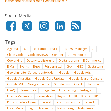
Besonderheiten der Generation Z
Social Media
Tags
Agentur
B2B
Barcamp
Büro
Business Manager
CI
Clean Code
Code Reviews
Content
Conversionrate
Coworking
Datenvisualisierung
Digitalisierung
E-Commerce
E-Mail
Events
Expo
Fördermittel
GA4
GEO
Gestaltung
Gewohnheiten Softwareentwickler
Google
Google Ads
Google Analytics
Google Core Update
Google Search Console
Google SGE
Google Trends
GooglePlus
Grafik
Hannover
HanQ
Homeoffice
Imagefilm
Indexierung
Instagram
Interne Verlinkung
Kennzahlen
Keyword
KI
KI SEO
KPI
Künstliche-Intelligenz
Laravel
Leistungsberichte
LinkedIn
Lister Meile
Logo
Marketing
Networking
Netzdenke