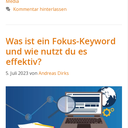
Media
Kommentar hinterlassen
Was ist ein Fokus-Keyword
und wie nutzt du es
effektiv?
5. Juli 2023
von
Andreas Dirks