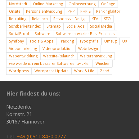
Nordstadt
Online-Marketing
Onlinewerbung
OnPage
Onsite
Personalentwicklung
PHP
PHP 8
Rankingfaktor
Recruiting
Relaunch
Responsive Design
SEA
SEO
Sichtbarkeitsindex
Sitemap
Social Ads
Social Media
SocialProof
Software
Softwareentwickler Best Practices
Symfony
Tools & Apps
Tracking
Typografie
Umzug
UX
Videomarketing
Videoproduktion
Webdesign
Webentwicklung
Website-Relaunch
Weiterentwicklung
wie werde ich ein besserer Softwareentwickler
Wincher
Wordpress
Wordpress Update
Work & Life
Zend
Hier findest du uns:
Netzdenke
Kornstr. 21
30167 Hannover
Tel.:
+49 (0)511 8430 0777