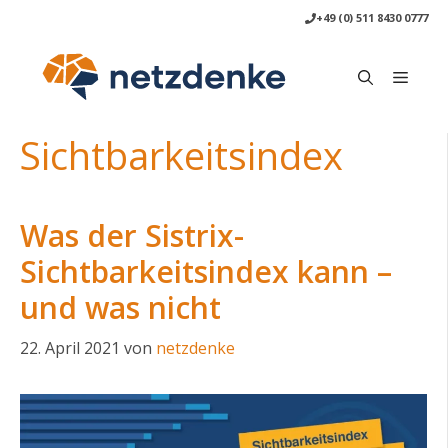
Zum
+49 (0) 511 8430 0777
Inhalt
springen
Menü
Sichtbarkeitsindex
Was der Sistrix-
Sichtbarkeitsindex kann –
und was nicht
22. April 2021
von
netzdenke