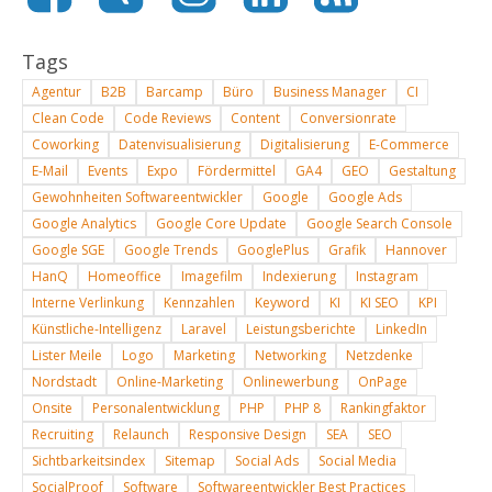
Tags
Agentur
B2B
Barcamp
Büro
Business Manager
CI
Clean Code
Code Reviews
Content
Conversionrate
Coworking
Datenvisualisierung
Digitalisierung
E-Commerce
E-Mail
Events
Expo
Fördermittel
GA4
GEO
Gestaltung
Gewohnheiten Softwareentwickler
Google
Google Ads
Google Analytics
Google Core Update
Google Search Console
Google SGE
Google Trends
GooglePlus
Grafik
Hannover
HanQ
Homeoffice
Imagefilm
Indexierung
Instagram
Interne Verlinkung
Kennzahlen
Keyword
KI
KI SEO
KPI
Künstliche-Intelligenz
Laravel
Leistungsberichte
LinkedIn
Lister Meile
Logo
Marketing
Networking
Netzdenke
Nordstadt
Online-Marketing
Onlinewerbung
OnPage
Onsite
Personalentwicklung
PHP
PHP 8
Rankingfaktor
Recruiting
Relaunch
Responsive Design
SEA
SEO
Sichtbarkeitsindex
Sitemap
Social Ads
Social Media
SocialProof
Software
Softwareentwickler Best Practices