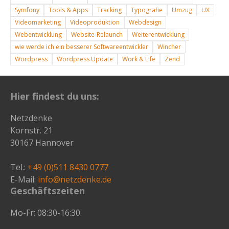
Symfony
Tools & Apps
Tracking
Typografie
Umzug
UX
Videomarketing
Videoproduktion
Webdesign
Webentwicklung
Website-Relaunch
Weiterentwicklung
wie werde ich ein besserer Softwareentwickler
Wincher
Wordpress
Wordpress Update
Work & Life
Zend
Hier findest du uns:
Netzdenke
Kornstr. 21
30167 Hannover
Tel.:
+49 (0)511 8430 0777
E-Mail:
info@netzdenke.de
Geschäftszeiten
Mo-Fr: 08:30-16:30