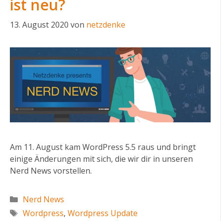
ist neu?
13. August 2020
von
netzdenke
Am 11. August kam WordPress 5.5 raus und bringt
einige Änderungen mit sich, die wir dir in unseren
Nerd News vorstellen.
Kategorien
Nerd News
Schlagwörter
Wordpress
,
Wordpress Update