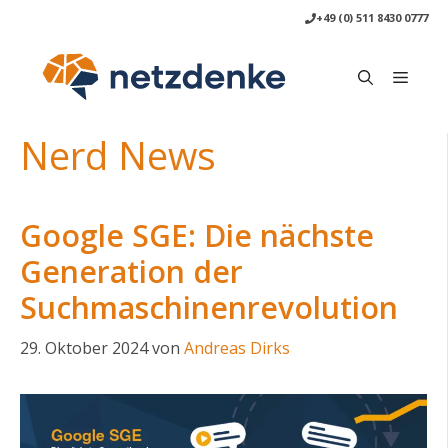
Zum
+49 (0) 511 8430 0777
Inhalt
springen
Menü
Nerd News
Google SGE: Die nächste
Generation der
Suchmaschinenrevolution
29. Oktober 2024
von
Andreas Dirks