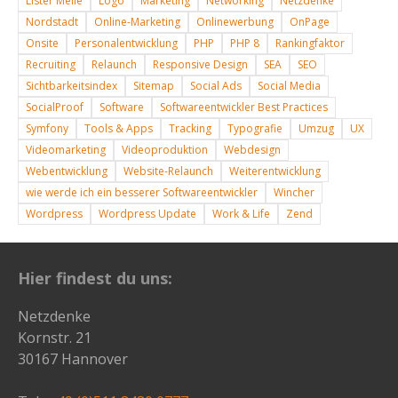
Lister Meile
Logo
Marketing
Networking
Netzdenke
Nordstadt
Online-Marketing
Onlinewerbung
OnPage
Onsite
Personalentwicklung
PHP
PHP 8
Rankingfaktor
Recruiting
Relaunch
Responsive Design
SEA
SEO
Sichtbarkeitsindex
Sitemap
Social Ads
Social Media
SocialProof
Software
Softwareentwickler Best Practices
Symfony
Tools & Apps
Tracking
Typografie
Umzug
UX
Videomarketing
Videoproduktion
Webdesign
Webentwicklung
Website-Relaunch
Weiterentwicklung
wie werde ich ein besserer Softwareentwickler
Wincher
Wordpress
Wordpress Update
Work & Life
Zend
Hier findest du uns:
Netzdenke
Kornstr. 21
30167 Hannover