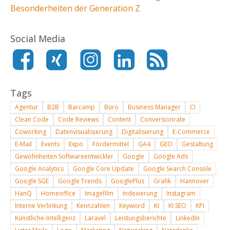
Besonderheiten der Generation Z
Social Media
Tags
Agentur
B2B
Barcamp
Büro
Business Manager
CI
Clean Code
Code Reviews
Content
Conversionrate
Coworking
Datenvisualisierung
Digitalisierung
E-Commerce
E-Mail
Events
Expo
Fördermittel
GA4
GEO
Gestaltung
Gewohnheiten Softwareentwickler
Google
Google Ads
Google Analytics
Google Core Update
Google Search Console
Google SGE
Google Trends
GooglePlus
Grafik
Hannover
HanQ
Homeoffice
Imagefilm
Indexierung
Instagram
Interne Verlinkung
Kennzahlen
Keyword
KI
KI SEO
KPI
Künstliche-Intelligenz
Laravel
Leistungsberichte
LinkedIn