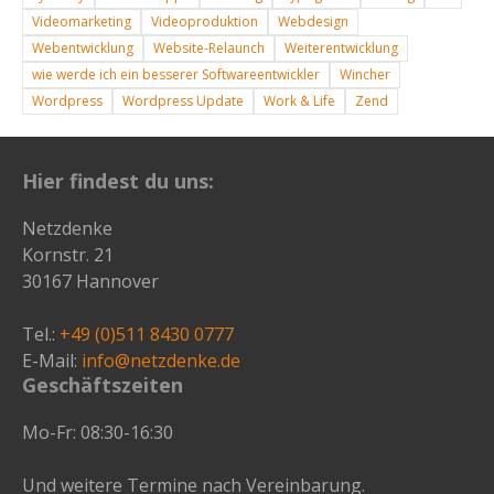
Videomarketing
Videoproduktion
Webdesign
Webentwicklung
Website-Relaunch
Weiterentwicklung
wie werde ich ein besserer Softwareentwickler
Wincher
Wordpress
Wordpress Update
Work & Life
Zend
Hier findest du uns:
Netzdenke
Kornstr. 21
30167 Hannover
Tel.:
+49 (0)511 8430 0777
E-Mail:
info@netzdenke.de
Geschäftszeiten
Mo-Fr: 08:30-16:30
Und weitere Termine nach Vereinbarung.