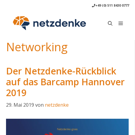
Zum
+49 (0) 511 8430 0777
Inhalt
springen
Menü
Networking
Der Netzdenke-Rückblick
auf das Barcamp Hannover
2019
29. Mai 2019
von
netzdenke