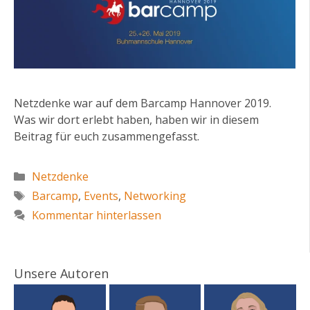
Netzdenke war auf dem Barcamp Hannover 2019.
Was wir dort erlebt haben, haben wir in diesem
Beitrag für euch zusammengefasst.
Kategorien
Netzdenke
Schlagwörter
Barcamp
,
Events
,
Networking
Kommentar hinterlassen
Unsere Autoren