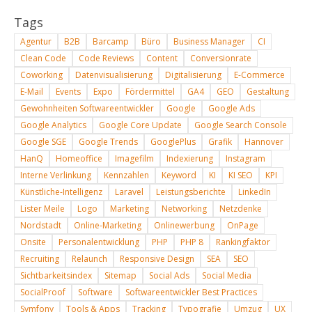
Tags
Agentur
B2B
Barcamp
Büro
Business Manager
CI
Clean Code
Code Reviews
Content
Conversionrate
Coworking
Datenvisualisierung
Digitalisierung
E-Commerce
E-Mail
Events
Expo
Fördermittel
GA4
GEO
Gestaltung
Gewohnheiten Softwareentwickler
Google
Google Ads
Google Analytics
Google Core Update
Google Search Console
Google SGE
Google Trends
GooglePlus
Grafik
Hannover
HanQ
Homeoffice
Imagefilm
Indexierung
Instagram
Interne Verlinkung
Kennzahlen
Keyword
KI
KI SEO
KPI
Künstliche-Intelligenz
Laravel
Leistungsberichte
LinkedIn
Lister Meile
Logo
Marketing
Networking
Netzdenke
Nordstadt
Online-Marketing
Onlinewerbung
OnPage
Onsite
Personalentwicklung
PHP
PHP 8
Rankingfaktor
Recruiting
Relaunch
Responsive Design
SEA
SEO
Sichtbarkeitsindex
Sitemap
Social Ads
Social Media
SocialProof
Software
Softwareentwickler Best Practices
Symfony
Tools & Apps
Tracking
Typografie
Umzug
UX