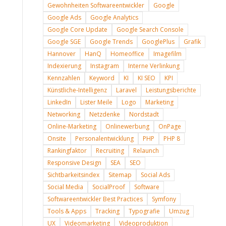
Gewohnheiten Softwareentwickler
Google
Google Ads
Google Analytics
Google Core Update
Google Search Console
Google SGE
Google Trends
GooglePlus
Grafik
Hannover
HanQ
Homeoffice
Imagefilm
Indexierung
Instagram
Interne Verlinkung
Kennzahlen
Keyword
KI
KI SEO
KPI
Künstliche-Intelligenz
Laravel
Leistungsberichte
LinkedIn
Lister Meile
Logo
Marketing
Networking
Netzdenke
Nordstadt
Online-Marketing
Onlinewerbung
OnPage
Onsite
Personalentwicklung
PHP
PHP 8
Rankingfaktor
Recruiting
Relaunch
Responsive Design
SEA
SEO
Sichtbarkeitsindex
Sitemap
Social Ads
Social Media
SocialProof
Software
Softwareentwickler Best Practices
Symfony
Tools & Apps
Tracking
Typografie
Umzug
UX
Videomarketing
Videoproduktion