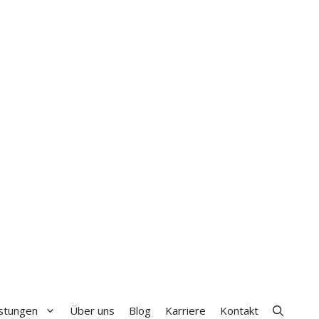
+49 (0) 511 8430 0777
istungen
Über uns
Blog
Karriere
Kontakt
Unsere Autoren