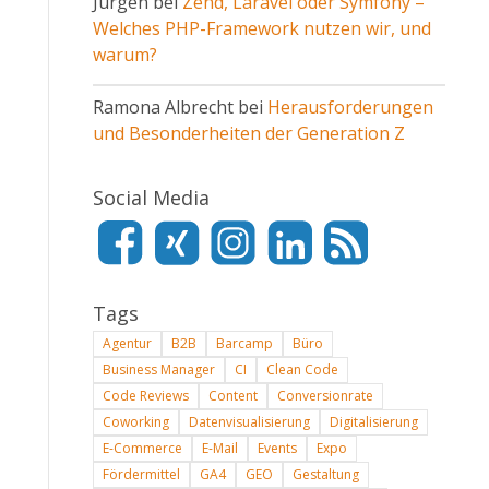
Jürgen bei
Zend, Laravel oder Symfony –
Welches PHP-Framework nutzen wir, und
warum?
Ramona Albrecht bei
Herausforderungen
und Besonderheiten der Generation Z
Social Media
Tags
Agentur
B2B
Barcamp
Büro
Business Manager
CI
Clean Code
Code Reviews
Content
Conversionrate
Coworking
Datenvisualisierung
Digitalisierung
E-Commerce
E-Mail
Events
Expo
Fördermittel
GA4
GEO
Gestaltung