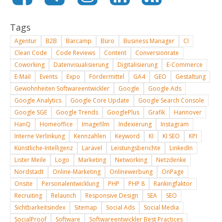
Tags
Agentur
B2B
Barcamp
Büro
Business Manager
CI
Clean Code
Code Reviews
Content
Conversionrate
Coworking
Datenvisualisierung
Digitalisierung
E-Commerce
E-Mail
Events
Expo
Fördermittel
GA4
GEO
Gestaltung
Gewohnheiten Softwareentwickler
Google
Google Ads
Google Analytics
Google Core Update
Google Search Console
Google SGE
Google Trends
GooglePlus
Grafik
Hannover
HanQ
Homeoffice
Imagefilm
Indexierung
Instagram
Interne Verlinkung
Kennzahlen
Keyword
KI
KI SEO
KPI
Künstliche-Intelligenz
Laravel
Leistungsberichte
LinkedIn
Lister Meile
Logo
Marketing
Networking
Netzdenke
Nordstadt
Online-Marketing
Onlinewerbung
OnPage
Onsite
Personalentwicklung
PHP
PHP 8
Rankingfaktor
Recruiting
Relaunch
Responsive Design
SEA
SEO
Sichtbarkeitsindex
Sitemap
Social Ads
Social Media
SocialProof
Software
Softwareentwickler Best Practices