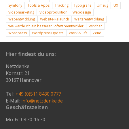
Symfony
Tools & Apps
Tracking
Typografie
Umzug
UX
Videomarketing
Videoproduktion
Webdesign
Webentwicklung
Website-Relaunch
Weiterentwicklung
wie werde ich ein besserer Softwareentwickler
Wincher
Wordpress
Wordpress Update
Work & Life
Zend
Hier findest du uns:
Netzdenke
Kornstr. 21
30167 Hannover
Tel.:
+49 (0)511 8430 0777
E-Mail:
info@netzdenke.de
Geschäftszeiten
Mo-Fr: 08:30-16:30