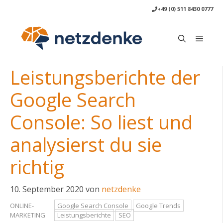
Zum
+49 (0) 511 8430 0777
Inhalt
springen
Menü
Leistungsberichte der
Google Search
Console: So liest und
analysierst du sie
richtig
10. September 2020
von
netzdenke
ONLINE-
Google Search Console
Google Trends
MARKETING
Leistungsberichte
SEO