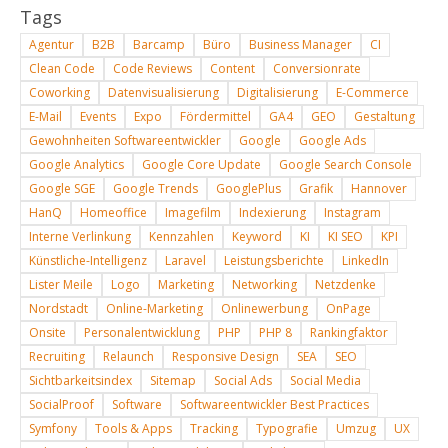
Tags
Agentur
B2B
Barcamp
Büro
Business Manager
CI
Clean Code
Code Reviews
Content
Conversionrate
Coworking
Datenvisualisierung
Digitalisierung
E-Commerce
E-Mail
Events
Expo
Fördermittel
GA4
GEO
Gestaltung
Gewohnheiten Softwareentwickler
Google
Google Ads
Google Analytics
Google Core Update
Google Search Console
Google SGE
Google Trends
GooglePlus
Grafik
Hannover
HanQ
Homeoffice
Imagefilm
Indexierung
Instagram
Interne Verlinkung
Kennzahlen
Keyword
KI
KI SEO
KPI
Künstliche-Intelligenz
Laravel
Leistungsberichte
LinkedIn
Lister Meile
Logo
Marketing
Networking
Netzdenke
Nordstadt
Online-Marketing
Onlinewerbung
OnPage
Onsite
Personalentwicklung
PHP
PHP 8
Rankingfaktor
Recruiting
Relaunch
Responsive Design
SEA
SEO
Sichtbarkeitsindex
Sitemap
Social Ads
Social Media
SocialProof
Software
Softwareentwickler Best Practices
Symfony
Tools & Apps
Tracking
Typografie
Umzug
UX