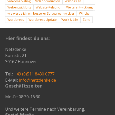
Videomarketing
Videoproduktion
Webdesign
Webentwicklung
Website-Relaunch
Weiterentwicklung
wie werde ich ein besserer Softwareentwickler
Wincher
Wordpress
Wordpress Update
Work & Life
Zend
Hier findest du uns:
Netzdenke
Kornstr. 21
30167 Hannover
Tel.:
+49 (0)511 8430 0777
E-Mail:
info@netzdenke.de
Geschäftszeiten
Mo-Fr: 08:30-16:30
Und weitere Termine nach Vereinbarung.
Social Media